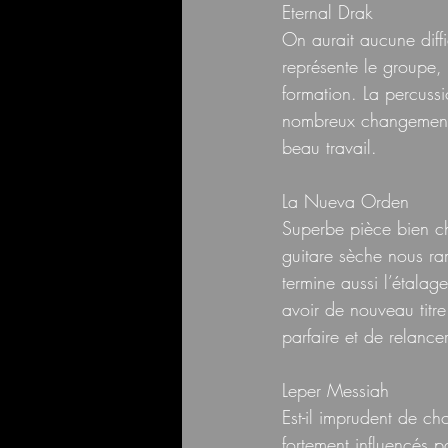
Eternal Drak
On aurait aucune diff
représente le groupe, 
formation. La percuss
nombreux changements
beau travail.  
La Nueva Orden
Superbe pièce bien ch
guitare sèche nous r
termine aussi l’étala
avoir de nouveau titre
parfaire et de relance
Leper Messiah
Est-il imprudent de cho
fortement influencés p