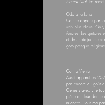
Eternal Drak
 les remet
Oda a la Luna 
Ce titre apparu par la 
voix plus claire. On 
Andres. Les guitares s
et de choix judicieux
goth presque religieux
Contra Viento
Aussi apparut en 202
pas encore au goût d
Genesis avec une touch
pièce qui leur donne 
nuances. Pour ma part