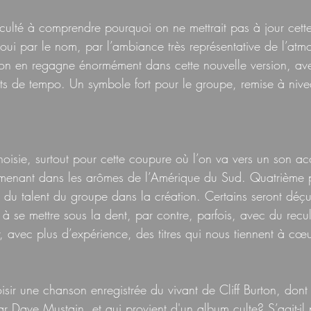
iculté à comprendre pourquoi on ne mettrait pas à jour cett
oui par le nom, par l’ambiance très représentative de l’atm
ion en regagne énormément dans cette nouvelle version, av
 de tempo. Un symbole fort pour le groupe, remise à nivea
oisie, surtout pour cette coupure où l’on va vers un son ac
amenant dans les arômes de l’Amérique du Sud. Quatrième 
ge du talent du groupe dans la création. Certains seront déç
 à se mettre sous la dent, par contre, parfois, avec du recu
r, avec plus d’expérience, des titres qui nous tiennent à cœu
isir une chanson enregistrée du vivant de Cliff Burton, dont l
ar Dave Mustain, et qui provient d'un album culte? S’agit-il 