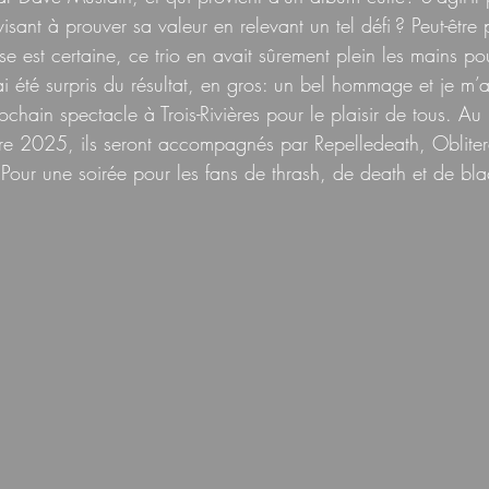
sant à prouver sa valeur en relevant un tel défi ? Peut-être 
e est certaine, ce trio en avait sûrement plein les mains pou
ai été surpris du résultat, en gros: un bel hommage et je m’at
rochain spectacle à Trois-Rivières pour le plaisir de tous. Au
re 2025, ils seront accompagnés par Repelledeath, Obliter
Pour une soirée pour les fans de thrash, de death et de b