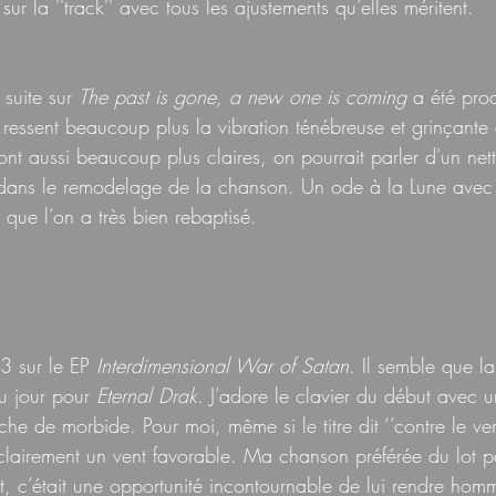
 sur la ''track'' avec tous les ajustements qu’elles méritent.
suite sur 
The past is gone, a new one is coming
 a été pro
y ressent beaucoup plus la vibration ténébreuse et grinçante
ont aussi beaucoup plus claires, on pourrait parler d'un ne
 dans le remodelage de la chanson. Un ode à la Lune avec 
 que l’on a très bien rebaptisé.
3 sur le EP 
Interdimensional War of Satan
. Il semble que la
u jour pour 
Eternal Drak
. J’adore le clavier du début avec u
e de morbide. Pour moi, même si le titre dit ‘’contre le vent
clairement un vent favorable. Ma chanson préférée du lot pa
, c’était une opportunité incontournable de lui rendre ho