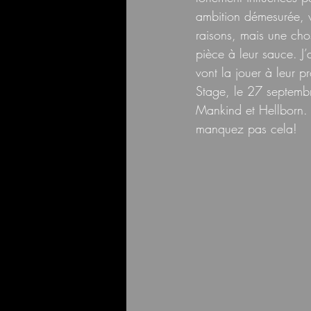
ambition démesurée, vi
raisons, mais une chos
pièce à leur sauce. J’
vont la jouer à leur p
Stage, le 27 septemb
Mankind et Hellborn. 
manquez pas cela! 