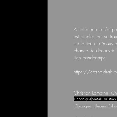
À noter que je n’ai pa
est simple: tout se tr
sur le lien et décou
chance de découvrir l
Lien bandcamp:
https://eternaldrak.
Christian Lamothe, C
Chronique
Metal
Christian
Chronique
Review d'alb