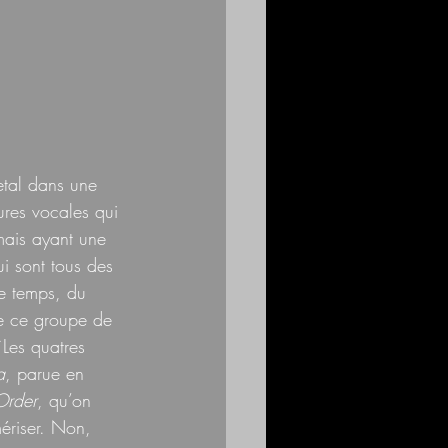
etal dans une 
ures vocales qui 
ais ayant une 
i sont tous des 
me temps, du 
pe ce groupe de 
*Les quatres 
a
, parue en 
Order
, qu’on 
ériser. Non, 