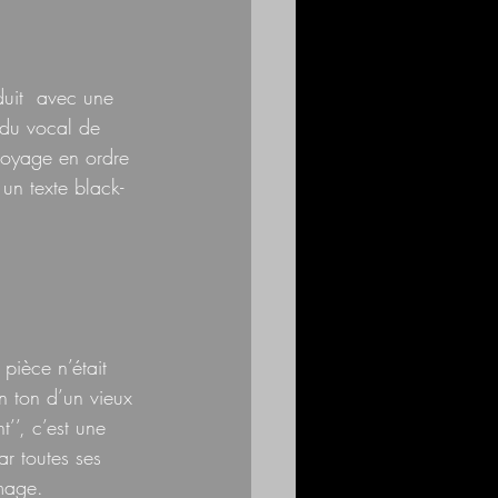
duit  avec une 
 du vocal de 
ttoyage en ordre 
un texte black-
 pièce n’était 
n ton d’un vieux 
’’, c’est une 
r toutes ses 
mmage.