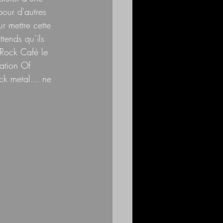
pour d'autres 
r mettre cette 
tends qu’ils 
 Rock Café le 
ation Of 
lack metal… ne 