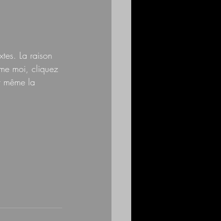
tes. La raison 
mme moi, cliquez 
t même la 