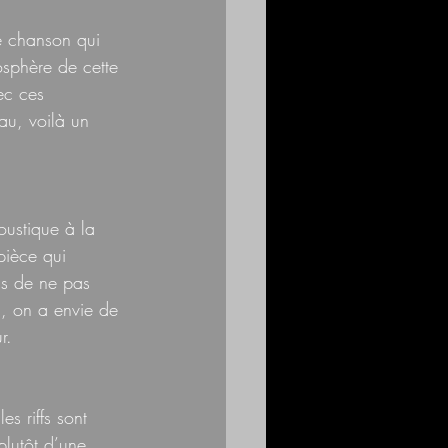
e chanson qui 
osphère de cette 
ec ces 
u, voilà un 
oustique à la 
pièce qui 
us de ne pas 
l, on a envie de 
r. 
es riffs sont 
plutôt d’une 