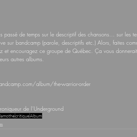
s passé de temps sur le descriptif des chansons… sur les tex
ouve sur bandcamp (parole, descriptifs etc.) Alors, faites co
vrez et encouragez ce groupe de Québec. Ça vous donnerai
eurs autres albums. 
bandcamp.com/album/the-warrior-order
hroniqueur de l’Underground
 lamothe
critique
Album
um