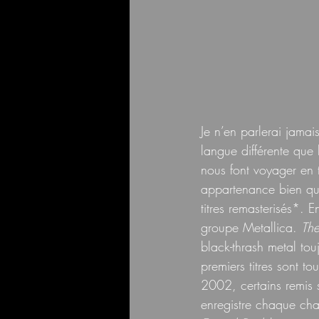
Je n’en parlerai jama
langue différente que 
nous font voyager en 
appartenance bien qué
titres remasterisés*. 
groupe Metallica. 
The
black-thrash metal tou
premiers titres sont t
2002, certains remis s
enregistre chaque cha