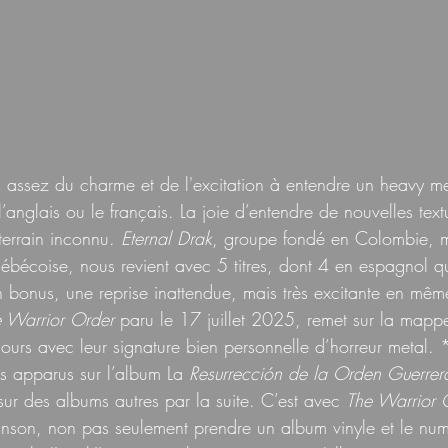
is assez du charme et de l'excitation à entendre un heavy m
l’anglais ou le français. La joie d’entendre de nouvelles text
terrain inconnu. 
Eternal Drak
, groupe fondé en Colombie, m
bécoise, nous revient avec 5 titres, dont 4 en espagnol qu
En bonus, une reprise inattendue, mais très excitante en mê
 Warrior Order
 paru le 17 juillet 2025, remet sur la map
jours avec leur signature bien personnelle d’horreur metal. 
ous apparus sur l’album La 
Resurrección de la Orden Guerrer
ur des albums autres par la suite. C’est avec 
The Warrior 
nson, non pas seulement prendre un album vinyle et le num