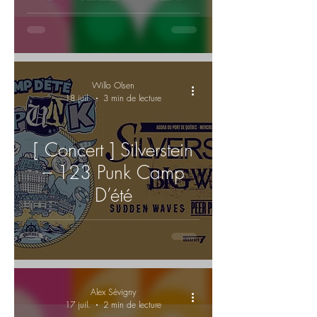
Willo Olsen
18 juil.
3 min de lecture
[ Concert ] Silverstein
– 123 Punk Camp
D’été
Alex Sévigny
17 juil.
2 min de lecture