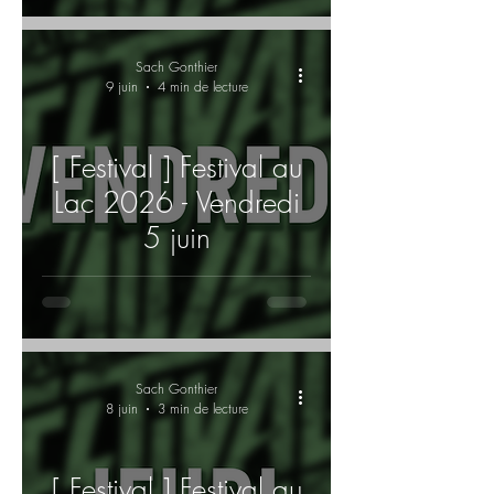
Sach Gonthier
9 juin
4 min de lecture
[ Festival ] Festival au
Lac 2026 - Vendredi
5 juin
Sach Gonthier
8 juin
3 min de lecture
[ Festival ] Festival au