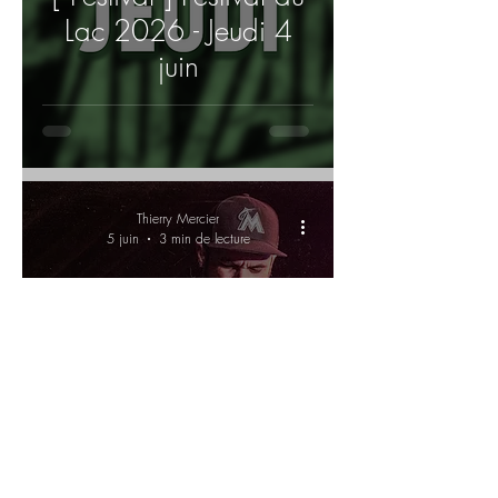
Lac 2026 - Jeudi 4
juin
Thierry Mercier
5 juin
3 min de lecture
[ Concert ] Une soirée
de grind et de
lourdeur avec Napalm
Death à Québec