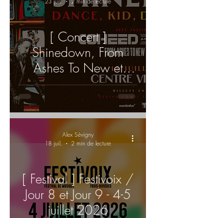
23 juil.
2 min de lecture
[ Concert ]
Shinedown, From
Ashes To New et
Coheed and Cambria
enflamment le Centre
Vidéotron avec la
tournée Dance, Kid,
Alex Sévigny
Dance – Acte 2
18 juil.
2 min de lecture
[ Festival ] Festivoix /
Jour 8 et Jour 9 - 4-5
juillet 2026