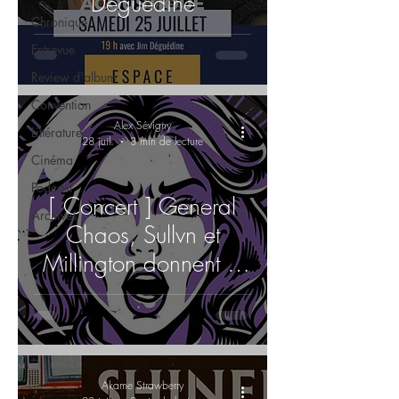
Déguédine
Chronique
Entrevue
Review d'album
Convention
Alex Sévigny
Littérature
28 juil.
3 min de lecture
Cinéma
Podcast
[ Concert ] General
Archives
Chaos, Sullvn et
Millington donnent le
coup d’envoi d’une
soirée punk couronnée
par Goldfinger
Akame Strawberry