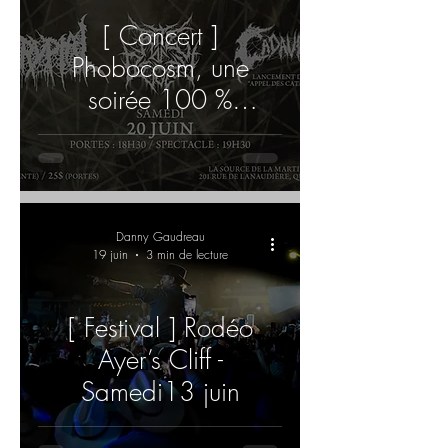
[ Concert ]
Phobocosm, une
soirée 100 %
québécoise sous le
signe du death metal
Danny Gaudreau
19 juin
3 min de lecture
[ Festival ] Rodéo
Ayer’s Cliff -
Samedi13 juin