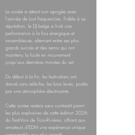
La soirée a atteint son apogée avec 
l'arrivée de Lost Frequencies. Fidèle à sa 
réputation, le DJ belge a livré une 
performance à la fois énergique et 
rassembleuse, alternant entre ses plus 
grands succès et des remix qui ont 
maintenu la foule en mouvement 
jusqu'aux dernières minutes du set.
Du début à la fin, les festivaliers ont 
dansé sans relâche, les bras levés, portés 
par une atmosphère électrisante.
Cette soirée restera sans contredit parmi 
les plus explosives de cette édition 2026 
du FestiVoix de Trois-Rivières, offrant aux 
amateurs d’EDM une expérience unique 
comparable aux plus grands 