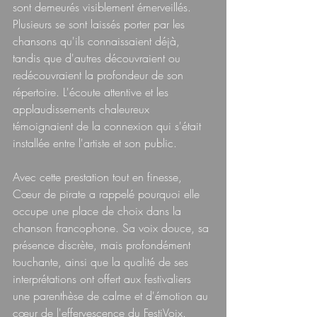
sont demeurés visiblement émerveillés. 
Plusieurs se sont laissés porter par les 
chansons qu'ils connaissaient déjà, 
tandis que d'autres découvraient ou 
redécouvraient la profondeur de son 
répertoire. L'écoute attentive et les 
applaudissements chaleureux 
témoignaient de la connexion qui s'était 
installée entre l'artiste et son public.
Avec cette prestation tout en finesse, 
Cœur de pirate a rappelé pourquoi elle 
occupe une place de choix dans la 
chanson francophone. Sa voix douce, sa 
présence discrète, mais profondément 
touchante, ainsi que la qualité de ses 
interprétations ont offert aux festivaliers 
une parenthèse de calme et d'émotion au 
cœur de l'effervescence du FestiVoix.