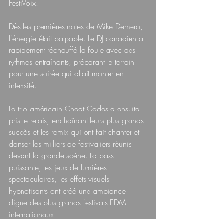
FestiVoix.
Dès les premières notes de Mike Demero, 
l'énergie était palpable. Le DJ canadien a 
rapidement réchauffé la foule avec des 
rythmes entraînants, préparant le terrain 
pour une soirée qui allait monter en 
intensité.
Le trio américain Cheat Codes a ensuite 
pris le relais, enchaînant leurs plus grands 
succès et les remix qui ont fait chanter et 
danser les milliers de festivaliers réunis 
devant la grande scène. La bass 
puissante, les jeux de lumières 
spectaculaires, les effets visuels 
hypnotisants ont créé une ambiance 
digne des plus grands festivals EDM 
internationaux. 