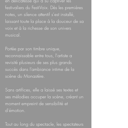
en délicatesse qui a su captiver les 
festivaliers du FestiVoix. Dès les premières 
notes, un silence attentif s'est installé, 
laissant toute la place à la douceur de sa 
voix et à la richesse de son univers 
musical.
Portée par son timbre unique, 
reconnaissable entre tous, l'artiste a 
revisité plusieurs de ses plus grands 
succès dans l’ambiance intime de la 
scène du Monastère. 
Sans artifices, elle a laissé ses textes et 
ses mélodies occuper la scène, créant un 
moment empreint de sensibilité et 
d'émotion.
Tout au long du spectacle, les spectateurs 