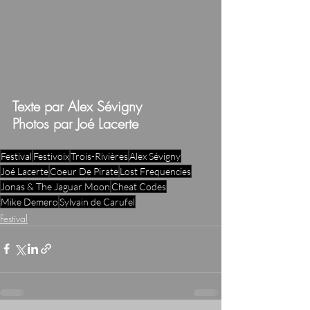
Texte par Alex Sévigny
Photos par Joé Lacerte
Festival
Festivoix
Trois-Rivières
Alex Sévigny
Joé Lacerte
Coeur De Pirate
Lost Frequencies
Jonas & The Jaguar Moon
Cheat Codes
Mike Demero
Sylvain de Carufel
Festival