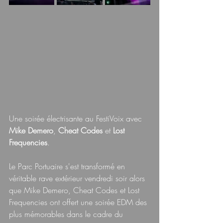
Une soirée électrisante au FestiVoix avec 
Mike Demero
, 
Cheat Codes
 et 
Lost 
Frequencies
.
Le Parc Portuaire s'est transformé en 
véritable rave extérieur vendredi soir alors 
que Mike Demero, Cheat Codes et Lost 
Frequencies ont offert une soirée EDM des 
plus mémorables dans le cadre du 