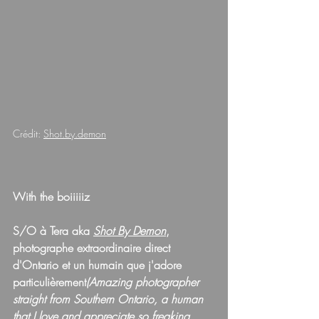
Crédit: 
Shot.by.demon
With the boiiiiiz
S/O à Tera aka
Shot By Demon
, 
photographe extraordinaire direct 
d'Ontario et un humain que j'adore 
particulièrement
(Amazing photographer 
straight from Southern Ontario, a human 
that I love and appreciate so freaking 