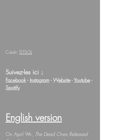
Crédit: 
TLTSOL
Suivez-les ici 
↓
Facebook
 - 
Instagram
 - 
Website
 - 
Youtube
 - 
Spotify
English version
On April 9th, 
The Dead Ones Released 