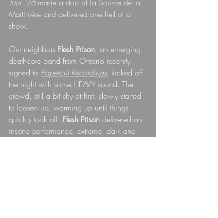
Tour ’26
 made a stop at La Source de la 
Martinière and delivered one hell of a 
show.
Our neighbors 
Flesh Prison
, an emerging 
deathcore band from Ontario recently 
signed to 
Papercut Recordings
, kicked off 
the night with some HEAVY sound. The 
crowd, still a bit shy at first, slowly started 
to loosen up, warming up until things 
quickly took off. 
Flesh Prison
 delivered an 
insane performance, extreme, dark and 
deeply immersive. You can clearly feel the 
band’s identity: psychology, horror, 
oppressive atmosphere, raw aggression... 
The vocalist, Paul Padgett, delivers a 
performance filled with emotion and 
tension… not just a performance to 
scream. When you take a moment to 