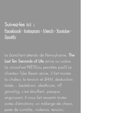
Suivez-les ici 
↓
Facebook
 - 
Instagram
 - 
Merch
 - 
Youtube
 - 
Spotify
Le 
band 
tant attendu de Pennsylvanie, 
The 
Last Ten Seconds of Life
 arrive sur scène. 
La 
crowd 
est PRÊTE(ou peut-être pas?) Le 
chanteur Tyler Beam arrive, il fait monter 
la chaleur, la tension et 
BAM
, destruction 
totale... 
beatdown, deathcore, riff, 
growling
, c’est étouffant, presque 
angoissant. Il nous fait ressentir toutes 
sortes d'émotions; un mélange de chaos, 
perte de contrôle, violence, tension, 