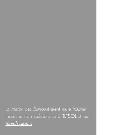
La 
merch 
des 
bands
 étaient toute 
insane
, 
mais mention spéciale ici à 
TLTSOL 
et leur 
merch promo