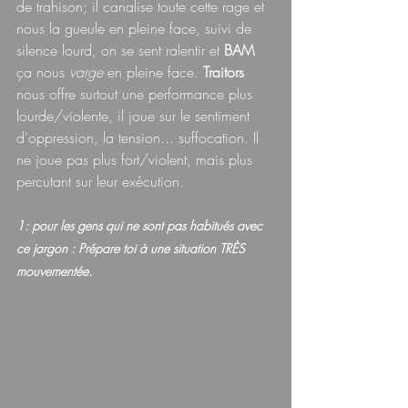
de trahison; il canalise toute cette rage et 
nous la gueule en pleine face, suivi de 
silence lourd, on se sent ralentir et 
BAM 
ça nous 
varge 
en pleine face. 
Traitors 
nous offre surtout une performance plus 
lourde/violente, il joue sur le sentiment 
d'oppression, la tension... suffocation. Il 
ne joue pas plus fort/violent, mais plus 
percutant sur leur exécution.
1: pour les gens qui ne sont pas habitués avec 
ce jargon : Prépare toi à une situation TRÈS 
mouvementée.