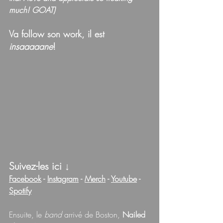
much! GOAT)
Va follow son work, il est 
insaaaaane
!
Suivez-les ici 
↓
Facebook
 - 
Instagram
 - 
Merch
 - 
Youtube
 - 
Spotify
Ensuite, le 
band 
arrivé de Boston, 
Nailed 