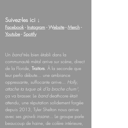
Suivez-les ici 
↓
Facebook
 - 
Instagram
 - 
Website
 - 
Merch
 - 
Youtube
 - 
Spotify
Un 
band 
très bien établi dans la 
communauté métal arrive sur scène, direct 
de la Floride, 
Traitors
. À la seconde que 
leur perfo débute... une ambiance 
oppressante, suffocante arrive... 
Holly, 
attache ta tuque ak d’la broche chum
¹
, 
ça va brasser. Le 
band 
deathcore était 
attendu, une réputation solidement forgée 
depuis 2013, Tyler Shelton nous arrive 
avec ses 
growls insane
... Le groupe parle 
beaucoup de haine, de colère intérieure, 