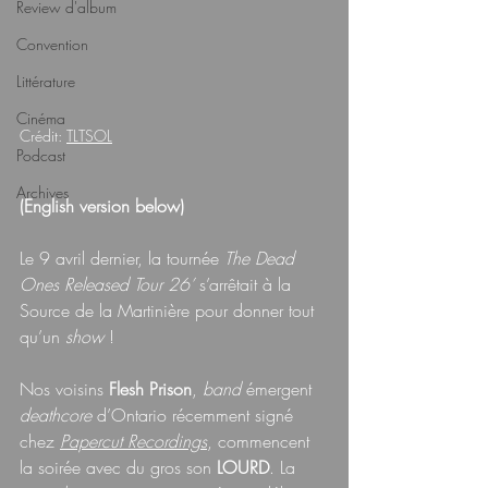
Review d'album
Convention
Littérature
Cinéma
Crédit: 
TLTSOL
Podcast
Archives
(English version below)
Le 9 avril dernier, la tournée 
The Dead 
Ones Released Tour 26’
 s’arrêtait à la 
Source de la Martinière pour donner tout 
qu’un 
show 
!
Nos voisins
 Flesh Prison
,
 band 
émergent 
deathcore
 d’Ontario récemment signé 
chez 
Papercut Recordings
, commencent 
la soirée avec du gros son 
LOURD
. La 