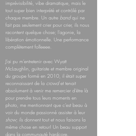
imprévisibilité, vibe dramatique, mais le 
tout super bien interprété et contrôlé par 
chaque membre. Un autre 
band 
qui ne 
fait pas seulement crier pour crier, ils nous 
racontent quelque chose; l’agonie, la 
libération émotionnelle. Une performance 
complètement folleeee.
J’ai pu m’entretenir avec Wyatt 
McLaughlin, guitariste et membre original 
du groupe formé en 2010, il était super 
reconnaissant de la 
crowd 
et tenait 
absolument à venir me remercier d’être là 
pour prendre tous leurs moments en 
photo, me mentionnant que c’est beau à 
voir du monde passionné assister à leur 
show
; ils donnent tout et nous faisons la 
même chose en retour! Un beau support 
dans la communauté hardcore.