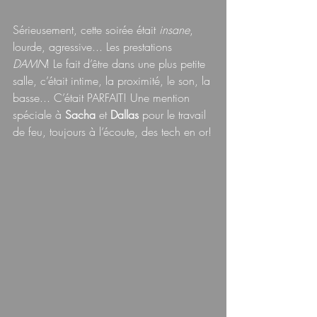
Sérieusement, cette soirée était 
insane
, 
lourde, agressive... Les prestations 
DAMN
! Le fait d’être dans une plus petite 
salle, c’était intime, la proximité, le son, la 
basse... C’était PARFAIT! Une mention 
spéciale à 
Sacha 
et 
Dallas 
pour le travail 
de feu, toujours à l’écoute, des tech en or!