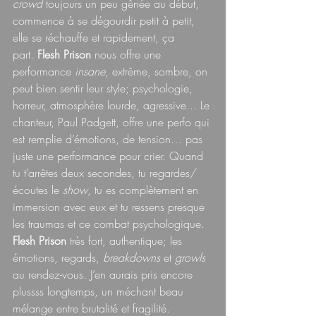
crowd 
toujours un peu gênée au début, 
commence à se dégourdir petit à petit, 
elle se réchauffe et rapidement, ça 
part.
 Flesh Prison
 nous offre une 
performance 
insane
, extrême, sombre, on 
peut bien sentir leur style; psychologie, 
horreur, atmosphère lourde, agressive... Le 
chanteur, Paul Padgett, offre une perfo qui 
est remplie d’émotions, de tension… pas 
juste une performance pour crier. Quand 
tu t’arrêtes deux secondes, tu regardes/
écoutes le 
show
, tu es complètement en 
immersion avec eux et tu ressens presque 
les traumas et ce combat psychologique. 
Flesh Prison
 très fort, authentique; les 
émotions, regards, 
breakdowns
 et 
growls 
au rendez-vous. J’en aurais pris encore 
plussss longtemps, un méchant beau 
mélange entre brutalité et fragilité.