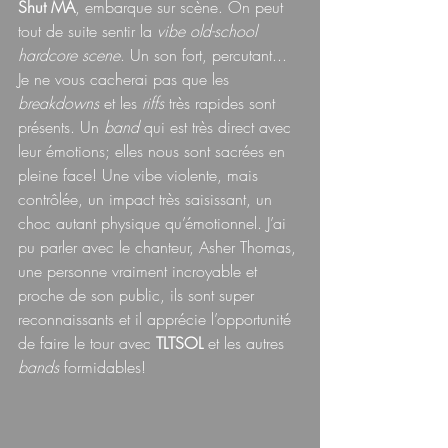
Shut MA
, embarque sur scène. On peut 
tout de suite sentir la 
vibe old-school 
hardcore scene
. Un son fort, percutant... 
Je ne vous cacherai pas que les 
breakdowns 
et les 
riffs 
très rapides sont 
présents. Un 
band 
qui est très direct avec 
leur émotions; elles nous sont sacrées en 
pleine face! Une vibe violente, mais 
contrôlée, un impact très saisissant, un 
choc autant physique qu’émotionnel. J’ai 
pu parler avec le chanteur, Asher Thomas, 
une personne vraiment incroyable et 
proche de son public, ils sont super 
reconnaissants et il apprécie l’opportunité 
de faire le tour avec 
TLTSOL
 et les autres 
bands 
formidables!