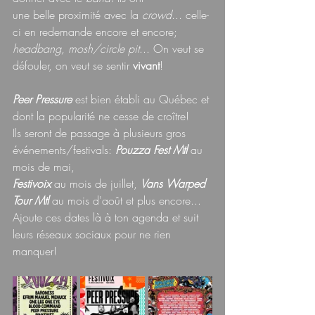
une belle proximité avec la 
crowd
... celle-
ci en redemande encore et encore; 
headbang, mosh/circle pit
... 
O
n veut se 
défouler, on veut se sentir 
vivant
!
Peer Pressure
 est bien établi au Québec et 
dont la popularité ne cesse de croître!
Ils seront de passage à plusieurs gros 
événements/festivals:
 Pouzza Fest Mtl
 au 
mois de mai,
Festivoix 
au mois de juillet, 
Vans Warped 
Tour Mtl
 au mois d'août et plus encore...
Ajoute ces dates là à ton agenda et suit 
leurs réseaux sociaux pour ne rien 
manquer!