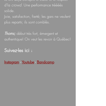
d'la 
crowd
. Une performance trèèèès 
solide.
Joie, satisfaction, fierté; les gars ne veulent 
plus repartir, ils sont comblés.
Thorns;
 début très fort, émergent et 
authentique! On veut les revoir à Québec!
Suivez-les ici 
↓
Instagram
 - 
Youtube
 - 
Bandcamp