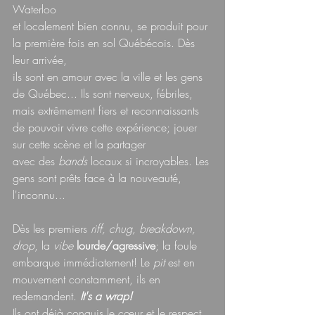
Waterloo
et localement bien connu, se produit pour 
la première fois en sol Québécois. Dès 
leur arrivée,
ils sont en amour avec la ville et les gens 
de Québec... Ils sont nerveux, fébriles, 
mais extrêmement fiers et reconnaissants 
de pouvoir vivre cette expérience; jouer 
sur cette scène et la partager
avec des 
bands 
locaux si incroyables. Les 
gens sont prêts face à la nouveauté, 
l'inconnu...
Dès les premiers 
riff, chug, breakdown, 
drop
, la 
vibe 
lourde/agressive
; la foule 
embarque immédiatement! Le 
pit 
est en 
mouvement constamment, ils en 
redemandent. 
It's a wrap!
Ils ont déjà conquis le cœur et le respect 