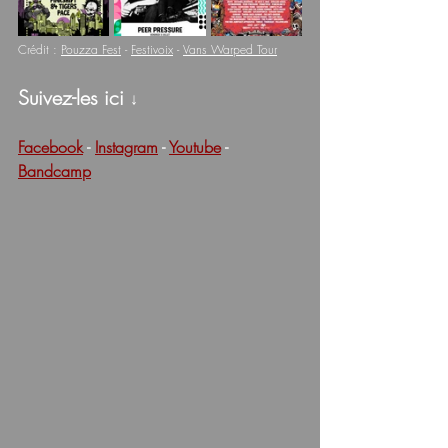
Crédit : 
Pouzza Fest
 - 
Festivoix
 - 
Vans Warped Tour
Suivez-les ici 
↓
Facebook
 - 
Instagram
 - 
Youtube
 - 
Bandcamp