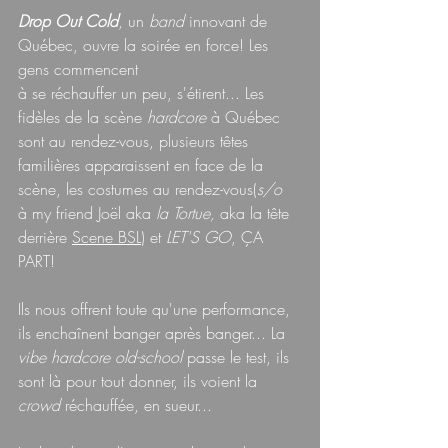
Drop Out Cold
, un 
band 
innovant
de 
Québec, ouvre la soirée en force! Les 
gens commencent
à se réchauffer un peu, s'étirent... Les 
fidèles de la scène 
hardcore 
à Québec 
sont au rendez-vous, plusieurs têtes 
familières apparaissent en face de la 
scène, les costumes au rendez-vous(
s/o
à my friend Joël aka 
la Tortue,
 aka la tête 
derrière 
Scene BSL
) et 
LET'S GO
, ÇA 
PART!
Ils nous offrent toute qu'une performance, 
ils enchaînent banger après banger... La 
vibe hardcore old-school
 passe le test, ils 
sont là pour tout donner, ils voient la 
crowd 
réchauffée, en sueur...