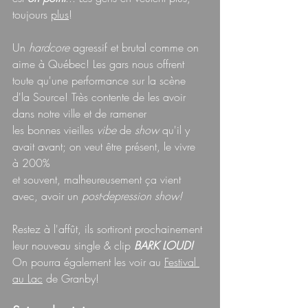
toujours 
plus
!
Un 
hardcore 
agressif et brutal comme on 
aime à Québec! Les gars nous offrent 
toute qu'une performance sur la scène 
d'la Source! Très contente de les avoir 
dans notre ville et de ramener
les bonnes vieilles 
vibe 
de 
show 
qu'il y 
avait avant; on veut être présent, le vivre 
à 200%
et souvent, malheureusement ça vient 
avec, avoir un 
post-depression
show!
Restez à l'affût, ils sortiront prochainement 
leur nouveau single & clip 
BARK LOUD!
On pourra également les voir au 
Festival 
au Lac
 de Granby!