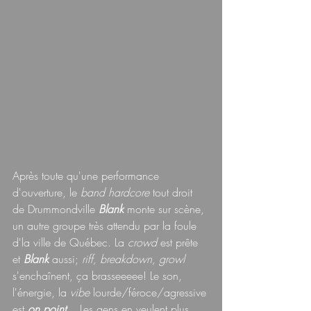
Après toute qu'une performance 
d'ouverture, le 
band hardcore 
tout droit 
de Drummondville 
Blank 
monte sur scène, 
un autre groupe très attendu par la foule 
d'la ville de Québec. La 
crowd 
est prête 
et 
Blank 
aussi; 
riff, breakdown, growl
s'enchaînent, ça brasseeeee! Le son, 
l'énergie, la 
vibe 
lourde/féroce/agressive 
est
on point
... Les gens en veulent plus, 