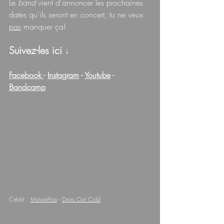
Le 
band 
vient d'annoncer les prochaines 
dates qu'ils seront en concert, tu ne veux 
pas
 manquer ça!
Suivez-les ici 
↓
Facebook 
- 
Instagram
 - 
Youtube
 - 
Bandcamp
Crédit : 
MawieFox
 - 
Drop Out Cold