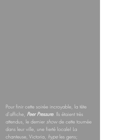
Pour finir cette soirée incroyable, la tête 
d'affiche, 
Peer Pressure
. Ils étaient très 
attendus, le dernier 
show 
de cette tournée 
dans leur ville, une fierté locale! La 
chanteuse, Victoria, 
hype 
les gens; 