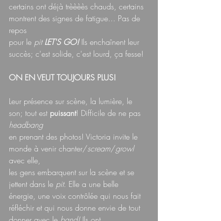
certains ont déjà trèèèès chauds, certains 
montrent des signes de fatigue... Pas de 
repos
pour le 
pit 
LET'S GO!
 Ils enchaînent leur 
succès; c'est solide, c'est lourd, ça fesse!
ON EN VEUT TOUJOURS PLUS!
Leur présence sur scène, la lumière, le 
son; tout est 
puissant
! Difficile de ne pas 
headbang
en prenant des photos! Victoria invite le 
monde à venir chanter/
scream
/
growl 
avec elle,
les gens embarquent sur la scène et se 
jettent dans le 
pit
. Elle a une belle 
énergie, une voix contrôlée qui nous fait 
réfléchir et qui nous donne envie de tout 
donner avec le 
band!
 Ils ont