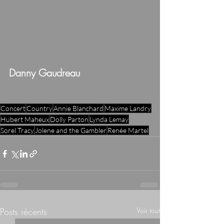
Danny Gaudreau
Concert
Country
Annie Blanchard
Maxime Landry
Hubert Maheux
Dolly Parton
Lynda Lemay
Sorel Tracy
Jolene and the Gambler
Renée Martel
Posts récents
Voir tout