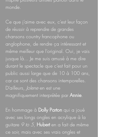
monde.
Ce que j’aime avec eux, c’est leur façon 
de réussir à reprendre de grandes 
chansons country francophone ou 
anglophone, de rendre ça intéressant et 
même meilleur que l’original. Oui, je vais 
jusque là... Je me suis amusé à me dire 
durant le spectacle que c’est fait pour un 
public aussi large que de 10 à 100 ans, 
car ce sont des chansons intemporelles. 
D’ailleurs, 
Jolene 
en est une 
magnifiquement interprétée par 
Annie
.
En hommage à 
Dolly Parton
 qui a joué 
avec ses longs ongles en acrylique à la 
guitare 
9 to 5
, 
Hubert 
en a fait de même 
ce soir, mais avec ses vrais ongles et 