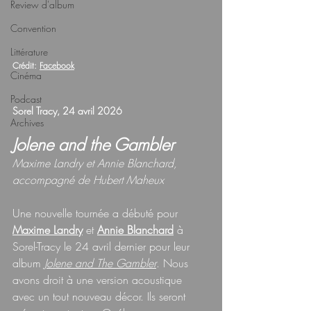
Review d'album
Convention
Littérature
Crédit: 
Facebook
Cinéma
Podcast
Sorel Tracy, 24 avril 2026
Archives
Jolene and the Gambler
Maxime Landry et Annie Blanchard, 
accompagné de Hubert Maheux
Une nouvelle tournée a débuté pour 
Maxime Landry
 et 
Annie Blanchard
 à 
Sorel-Tracy le 24 avril dernier pour leur 
album 
Jolene and The Gambler
. Nous 
avons droit à une version acoustique 
avec un tout nouveau décor. Ils seront 