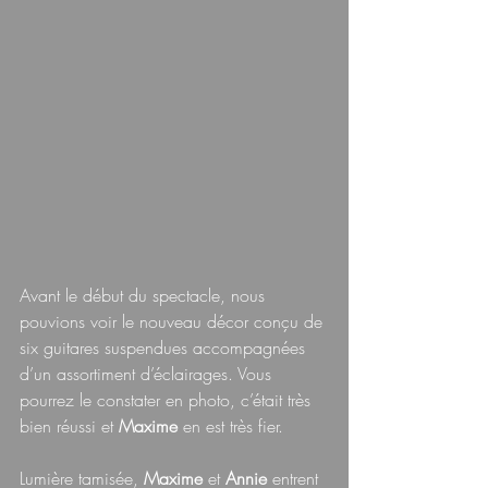
Avant le début du spectacle, nous 
pouvions voir le nouveau décor conçu de 
six guitares suspendues accompagnées 
d’un assortiment d’éclairages. Vous 
pourrez le constater en photo, c’était très 
bien réussi et 
Maxime 
en est très fier.
Lumière tamisée, 
Maxime 
et 
Annie 
entrent 