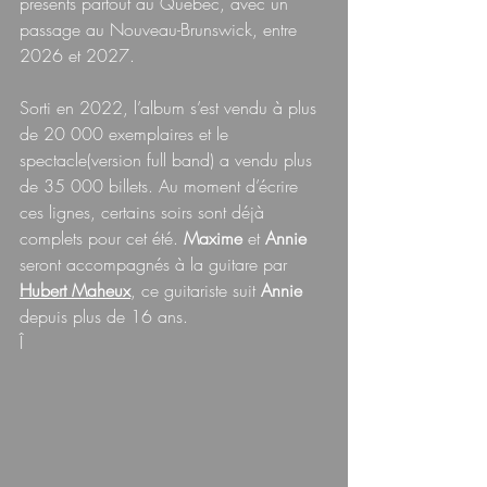
présents partout au Québec, avec un 
passage au Nouveau-Brunswick, entre 
2026 et 2027. 
Sorti en 2022, l’album s’est vendu à plus 
de 20 000 exemplaires et le 
spectacle(version full band) a vendu plus 
de 35 000 billets. Au moment d’écrire 
ces lignes, certains soirs sont déjà 
complets pour cet été. 
Maxime 
et 
Annie 
seront accompagnés à la guitare par 
Hubert Maheux
, ce guitariste suit 
Annie 
depuis plus de 16 ans.
Î