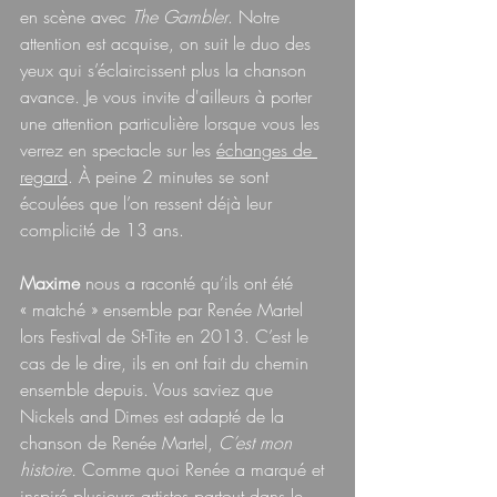
en scène avec 
The Gambler
. Notre 
attention est acquise, on suit le duo des 
yeux qui s’éclaircissent plus la chanson 
avance. Je vous invite d'ailleurs à porter 
une attention particulière lorsque vous les 
verrez en spectacle sur les 
échanges de 
regard
. À peine 2 minutes se sont 
écoulées que l’on ressent déjà leur 
complicité de 13 ans.
Maxime 
nous a raconté qu’ils ont été 
« matché » ensemble par Renée Martel 
lors Festival de St-Tite en 2013. C’est le 
cas de le dire, ils en ont fait du chemin 
ensemble depuis. Vous saviez que 
Nickels and Dimes est adapté de la 
chanson de Renée Martel, 
C’est mon 
histoire.
 Comme quoi Renée a marqué et 
inspiré plusieurs artistes partout dans le 