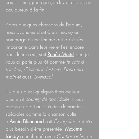
courts. J’imagine que ça devait être assez 
douloureux à la fin.
Après quelques chansons de l’album, 
nous avons eu droit à un medley en 
hommage à une femme qui a été très 
importante dans leur vie et l’est encore 
dans leur cœur, soit 
Renée Martel
 que je 
vous ai parlé plus tôt comme 
Je vais à 
Londres
, 
C’est mon histoire
, 
Prend ma 
main
 et aussi 
Liverpool
. 
Il y a eu aussi quelques titres de leur 
album 
Le country de nos idoles
. Nous 
avons eu droit aussi à des demandes 
spéciales comme la chanson culte 
d’
Annie Blanchard
 soit 
Évangéline 
qui n’a 
plus besoin d’être présentée. 
Maxime 
Landry
 a enchaîné avec 
Cache-cache
, un 