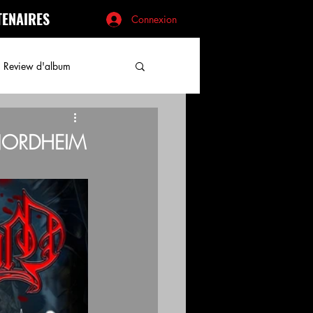
TENAIRES
Connexion
Review d'album
 NORDHEIM