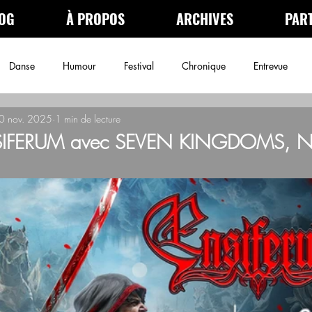
OG
À PROPOS
ARCHIVES
PAR
Danse
Humour
Festival
Chronique
Entrevue
0 nov. 2025
1 min de lecture
néma
Podcast
Archives
NSIFERUM avec SEVEN KINGDOMS,