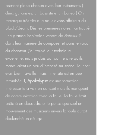
prenant place chacun avec leur instruments ( 
deux guitaristes, un bassiste et un batteur) On 
remarque très vite que nous avons affaire à du 
black/death. Dès les premières notes, j'ai trouvé 
une grande inspiration venant de 
Behemoth 
dans leur manière de composer et dans le vocal 
du chanteur. J'ai trouvé leur technique 
excellente, mais je dois par contre dire qu'ils 
manquaient un peu d'intensité sur scène. Leur set 
était bien travaillé, mais l'intensité est un peu 
retombée. 
I, Apokalypse
 est une formation 
intéressante à voir en concert mais ils manquent 
de communication avec la foule. La foule était 
prête à en découdre et je pense que seul un 
mouvement des musiciens envers la foule aurait 
déclenché un déluge.