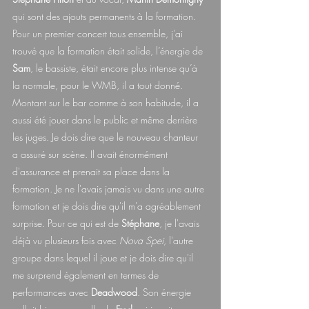
qui sont des ajouts permanents à la formation. 
Pour un premier concert tous ensemble, j'ai 
trouvé que la formation était solide, l’énergie de 
Sam
, le bassiste, était encore plus intense qu’à 
la normale, pour le WMB, il a tout donné. 
Montant sur le bar comme à son habitude, il a 
aussi été jouer dans le public et même derrière 
les juges. Je dois dire que le nouveau chanteur 
a assuré sur scène. Il avait énormément 
d'assurance et prenait sa place dans la 
formation. Je ne l'avais jamais vu dans une autre 
formation et je dois dire qu'il m'a agréablement 
surprise. Pour ce qui est de 
Stéphane
, je l'avais 
déjà vu plusieurs fois avec 
Nova Spei
, l'autre 
groupe dans lequel il joue et je dois dire qu'il 
me surprend également en termes de 
performances avec 
Deadwood
. Son énergie 