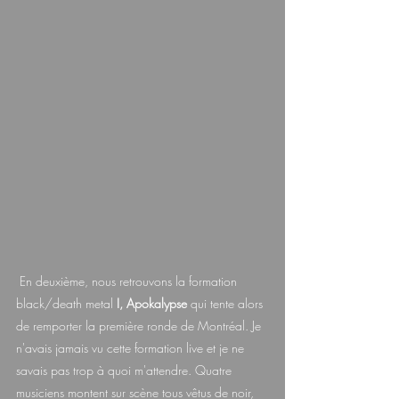
 En deuxième, nous retrouvons la formation 
black/death metal 
I, Apokalypse
 qui tente alors 
de remporter la première ronde de Montréal. Je 
n'avais jamais vu cette formation live et je ne 
savais pas trop à quoi m'attendre. Quatre 
musiciens montent sur scène tous vêtus de noir, 