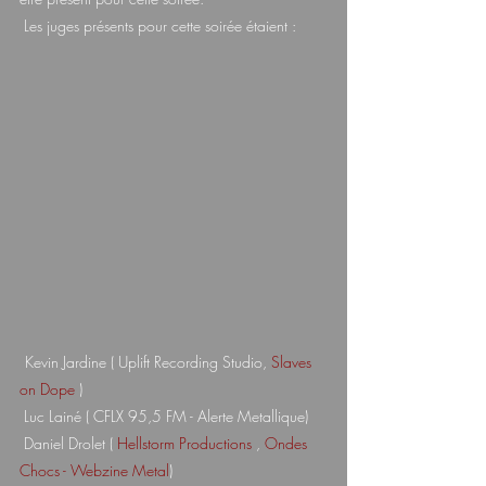
 Les juges présents pour cette soirée étaient :
Kevin Jardine ( Uplift Recording Studio, 
Slaves 
on Dope
 )
 Luc Lainé ( CFLX 95,5 FM - Alerte Metallique)
 Daniel Drolet ( 
Hellstorm Productions
 , 
Ondes 
Chocs - Webzine Metal
)