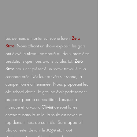
Les derniers à monter sur scène furent 
Zero 
State
. Nous offrant un show explosif, les gars 
ont élevé le niveau comparé au deux premières 
prestations que nous avons vu plus tôt. 
Zero 
State
 nous ont présenté un show travaillé à la 
seconde près. Dès leur arrivée sur scène, la 
compétition était terminée. Nous proposant leur 
old school death, le groupe était parfaitement 
préparer pour la compétition. Lorsque la 
musique et la voix d'
Olivier
 ce sont faites 
entendre dans la salle, la foule est devenue 
rapidement hors de contrôle. Sans appareil 
photo, rester devant le 
stage 
était tout 