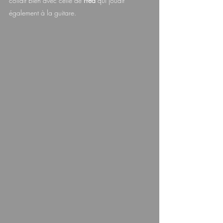
collait bien avec celle de 
Fred 
qui jouait 
également à la guitare.