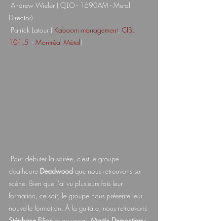
 Andrew Wieler ( CJLO - 1690AM - Metal 
Director)
 Patrick Latour ( 
Kaboom management
, 
CIBL 
101,5
  - 
Montréal Métal
)
 Pour débuter la soirée, c'est le groupe 
deathcore 
Deadwood 
que nous retrouvons sur 
scène. Bien que j'ai vu plusieurs fois leur 
formation, ce soir, le groupe nous présente leur 
nouvelle formation. À la guitare, nous retrouvons 
Stéphane Filion
 et au vocal, 
Martin Demontigny 