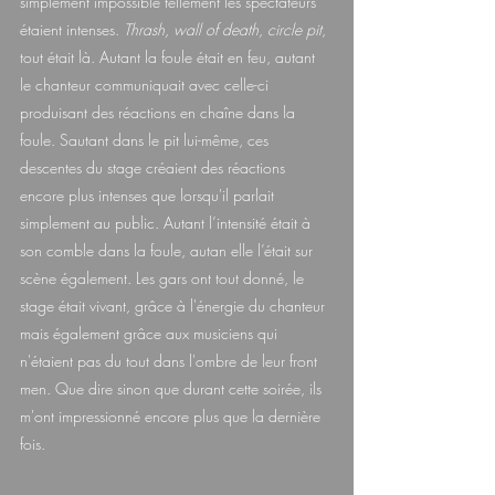
simplement impossible tellement les spectateurs 
étaient intenses. 
Thrash, wall of death, circle pit
, 
tout était là. Autant la foule était en feu, autant 
le chanteur communiquait avec celle-ci 
produisant des réactions en chaîne dans la 
foule. Sautant dans le pit lui-même, ces 
descentes du stage créaient des réactions 
encore plus intenses que lorsqu'il parlait 
simplement au public. Autant l’intensité était à 
son comble dans la foule, autan elle l’était sur 
scène également. Les gars ont tout donné, le 
stage était vivant, grâce à l'énergie du chanteur 
mais également grâce aux musiciens qui 
n'étaient pas du tout dans l'ombre de leur front 
men. Que dire sinon que durant cette soirée, ils 
m'ont impressionné encore plus que la dernière 
fois.