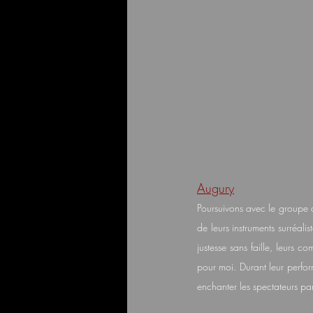
Augury
Poursuivons avec le groupe
de leurs instruments surréali
justesse sans faille, leurs c
pour moi. Durant leur perfor
enchanter les spectateurs pa