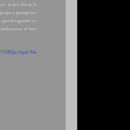
r, je dois dire qu'ils 
groupe a partage leur 
s gars bougeaient sur 
performance et bien 
/1080p/mp4/file