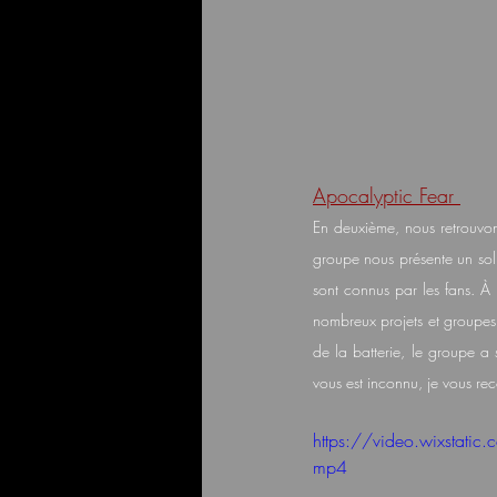
Apocalyptic Fear 
En deuxième, nous retrouvo
groupe nous présente un solid
sont connus par les fans. À 
nombreux projets et groupes.
de la batterie, le groupe a 
vous est inconnu, je vous rec
https://video.wixsta
mp4