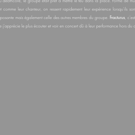
deathcore, le groupe était prêt à mettre le feu dans la place. Formé de musi
out comme leur chanteur, on ressent rapidement leur expérience lorsqu'ils sont
mposante mais également celle des autres membres du groupe. 
Fracturus
, c'e
 j'apprécie le plus écouter et voir en concert dû à leur performance hors d