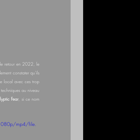
de retour en 2022, le 
ement constater qu'ils 
e local avec ces trop 
 techniques au niveau 
yptic Fear
, si ce nom 
1080p/mp4/file.