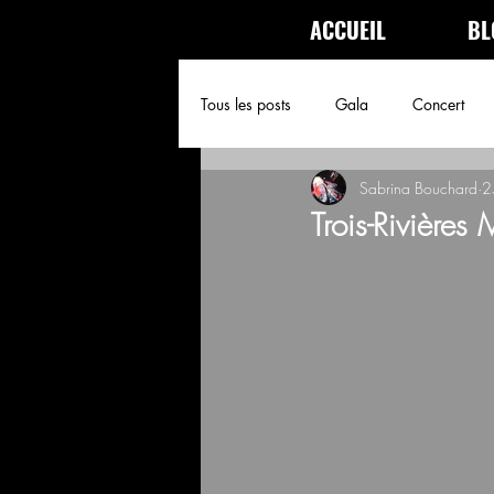
ACCUEIL
BL
Tous les posts
Gala
Concert
Sabrina Bouchard
2
Convention
Littérature
Ci
Trois-Rivières 