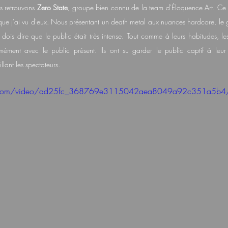
s retrouvons 
Zero State
, groupe bien connu de la team d'Éloquence Art. Ce soi
que j'ai vu d'eux. Nous présentant un death metal aux nuances hardcore, le 
 dois dire que le public était très intense. Tout comme à leurs habitudes, le
ment avec le public présent. Ils ont su garder le public captif à leur 
lant les spectateurs.
atic.com/video/ad25fc_368769e3115042aea8049a92c351a5b4