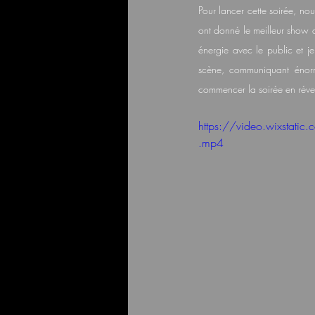
Pour lancer cette soirée, nou
ont donné le meilleur show 
énergie avec le public et je
scène, communiquant énormé
commencer la soirée en réveil
https://video.wixst
.mp4