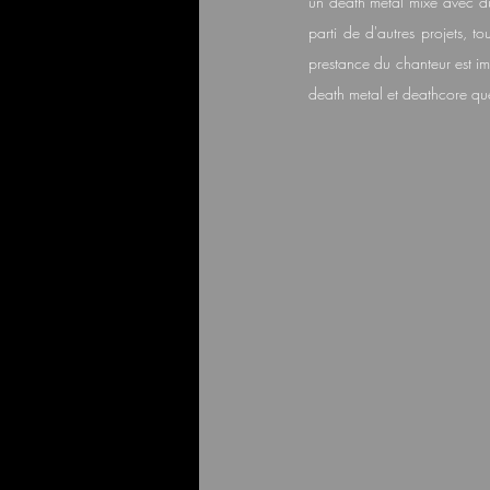
un death metal mixé avec du 
parti de d'autres projets, t
prestance du chanteur est i
death metal et deathcore que