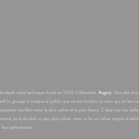
 de death metal technique formé en 2002 à Montréal, 
Augury
. Que dire d'aut
stes? Le groupe a conquis le public que ce soit les fans ou ceux qui ne les co
ompositions vacillent entre le plus calme et le plus heavy. C’était une très bell
mance, la foule était un peu plus calme, mais ce fut un calme remplis d'admir
r leur performance.