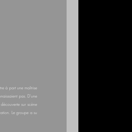
re à part une maîtrise 
nnaissaient pas. D'une 
e découverte sur scène 
ation. Le groupe a su 