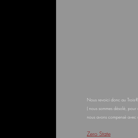
Nous revoici donc au Trois-Ri
( nous sommes désolé, pour u
nous avons compensé avec 
Zero State