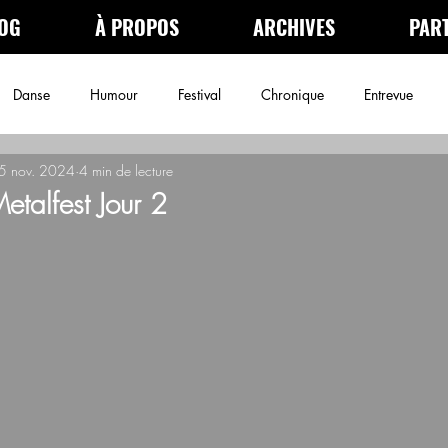
OG
À PROPOS
ARCHIVES
PAR
Danse
Humour
Festival
Chronique
Entrevue
5 nov. 2024
4 min de lecture
néma
Podcast
Archives
Metalfest Jour 2