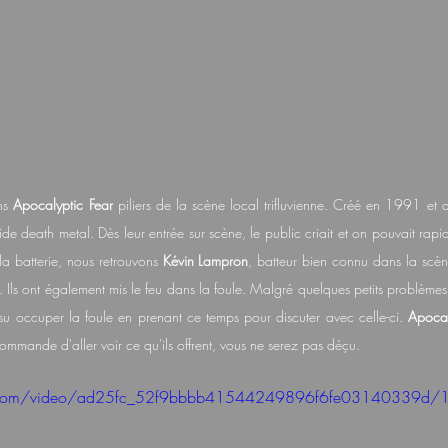
ns 
Apocalyptic Fear
 piliers de la scène local trifluvienne. Créé en 1991 et 
e death metal. Dès leur entrée sur scène, le public criait et on pouvait rapid
la batterie, nous retrouvons
 Kévin Lampron
, batteur bien connu dans la scèn
 Ils ont également mis le feu dans la foule. Malgré quelques petits problèmes
su occuper la foule en prenant ce temps pour discuter avec celle-ci. 
Apocal
ommande d'aller voir ce qu'ils offrent, vous ne serez pas déçu.
tic.com/video/ad25fc_52f9bbbb41544249896f6fe03140339d/