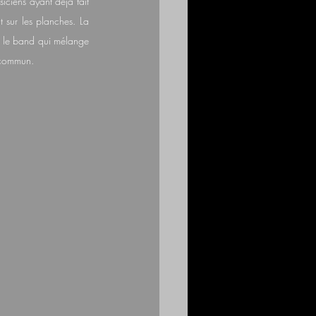
ciens ayant déjà fait 
 sur les planches. La 
st le band qui mélange 
u commun.