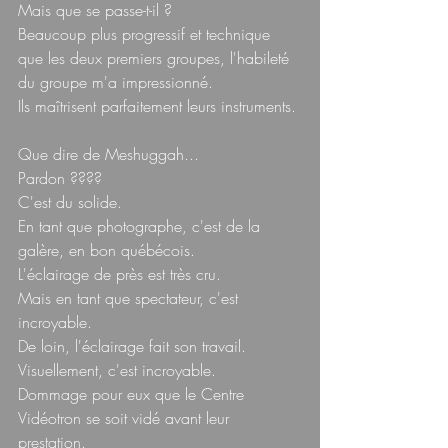
Mais que se passe-t-il ?  
Beaucoup plus progressif et technique 
que les deux premiers groupes, l'habileté 
du groupe m'a impressionné.  
Ils maîtrisent parfaitement leurs instruments. 
Que dire de Meshuggah...  
Pardon ????  
C'est du solide.  
En tant que photographe, c'est de la 
galère, en bon québécois.  
L'éclairage de près est très cru.  
Mais en tant que spectateur, c'est 
incroyable.  
De loin, l'éclairage fait son travail. 
Visuellement, c'est incroyable.  
Dommage pour eux que le Centre 
Vidéotron se soit vidé avant leur 
prestation.  