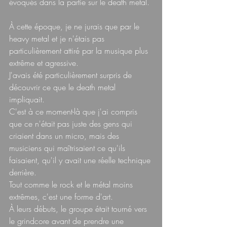
évoqués dans la partie sur le death metal. 
À cette époque, je ne jurais que par le 
heavy metal et je n'étais pas 
particulièrement attiré par la musique plus 
extrême et agressive.  
J'avais été particulièrement surpris de 
découvrir ce que le death metal 
impliquait.  
C'est à ce moment-là que j'ai compris 
que ce n'était pas juste des gens qui 
criaient dans un micro, mais des 
musiciens qui maîtrisaient ce qu'ils 
faisaient, qu'il y avait une réelle technique 
derrière.  
Tout comme le rock et le métal moins 
extrêmes, c'est une forme d'art.  
À leurs débuts, le groupe était tourné vers 
le grindcore avant de prendre une 