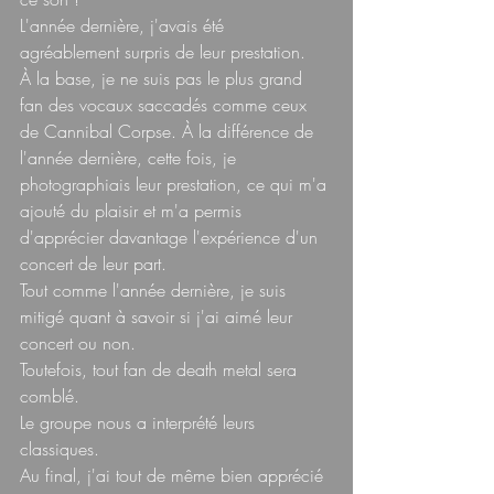
L'année dernière, j'avais été 
agréablement surpris de leur prestation.  
À la base, je ne suis pas le plus grand 
fan des vocaux saccadés comme ceux 
de Cannibal Corpse. À la différence de 
l'année dernière, cette fois, je 
photographiais leur prestation, ce qui m'a 
ajouté du plaisir et m'a permis 
d'apprécier davantage l'expérience d'un 
concert de leur part.  
Tout comme l'année dernière, je suis 
mitigé quant à savoir si j'ai aimé leur 
concert ou non.  
Toutefois, tout fan de death metal sera 
comblé.  
Le groupe nous a interprété leurs 
classiques.  
Au final, j'ai tout de même bien apprécié 