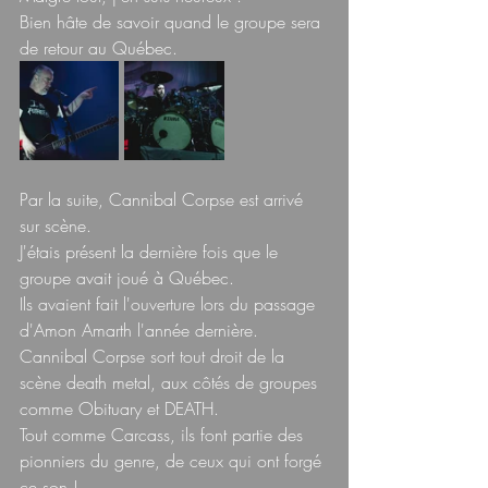
Bien hâte de savoir quand le groupe sera 
de retour au Québec.
Par la suite, Cannibal Corpse est arrivé 
sur scène.  
J'étais présent la dernière fois que le 
groupe avait joué à Québec.  
Ils avaient fait l'ouverture lors du passage 
d'Amon Amarth l'année dernière.  
Cannibal Corpse sort tout droit de la 
scène death metal, aux côtés de groupes 
comme Obituary et DEATH.  
Tout comme Carcass, ils font partie des 
pionniers du genre, de ceux qui ont forgé 
ce son !  