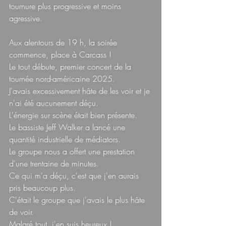
tournure plus progressive et moins 
agressive.
Aux alentours de 19 h, la soirée 
commence, place à Carcass !  
Le tout débute, premier concert de la 
tournée nord-américaine 2025.  
J'avais excessivement hâte de les voir et je 
n'ai été aucunement déçu.  
L'énergie sur scène était bien présente.  
Le bassiste Jeff Walker a lancé une 
quantité industrielle de médiators.  
Le groupe nous a offert une prestation 
d'une trentaine de minutes.  
Ce qui m'a déçu, c'est que j'en aurais 
pris beaucoup plus.  
C'était le groupe que j'avais le plus hâte 
de voir.  
Malgré tout, j'en suis heureux !  