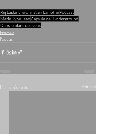
Rej Laplanche
Christian Lamothe
Podcast
Marie-Lyne Jean
Capsule de l'Underground
Dans le blanc des yeux
Entrevue
Podcast
Posts récents
Voir tout