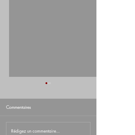
Commentaires
Rédigez un commentaire...
[ Chronique/Entrevue ]
[ Chronique/Entr