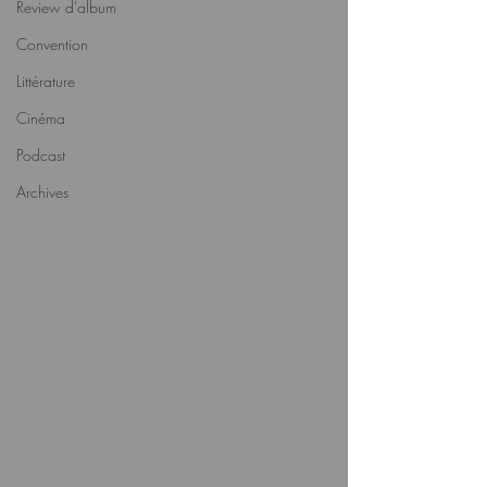
Review d'album
Convention
Littérature
Cinéma
Podcast
Archives