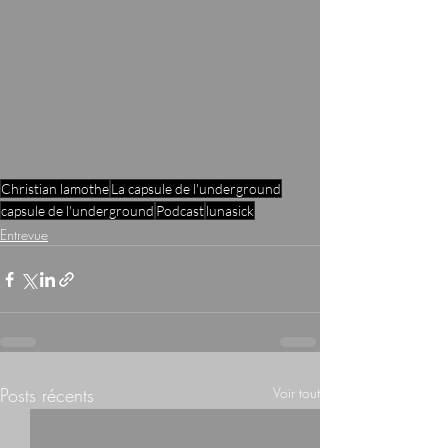
Christian lamothe
La capsule de l'underground
capsule de l'underground
Podcast
lunasick
Entrevue
Posts récents
Voir tout