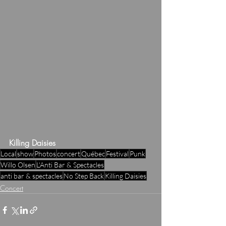
Killing Daisies
Local
show
Photos
concert
Québec
Festival
Punk
Willo Olsen
L'Anti Bar & Spectacles
anti bar & spectacles
No Step Back
Killing Daisies
Concert