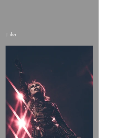
Jiluka