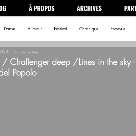
OG
À PROPOS
ARCHIVES
PAR
Danse
Humour
Festival
Chronique
Entrevue
2024
1 min de lecture
néma
Podcast
Archives
/ Challenger deep /Lines in the sky 
del Popolo