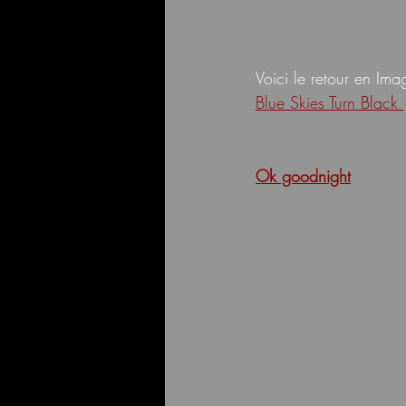
Voici le retour en Im
Blue Skies Turn Black 
Ok goodnight