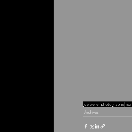
joe weller photographe
mon
Archives