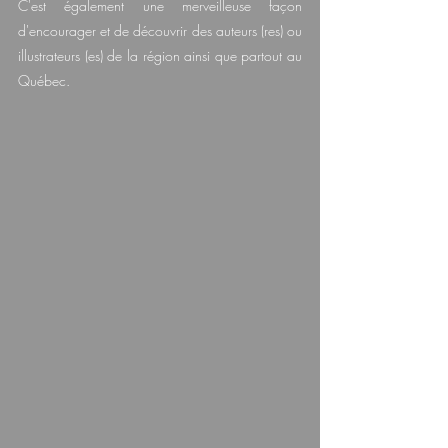
C'est également une merveilleuse façon 
d'encourager et de découvrir des auteurs (res) ou 
illustrateurs (es) de la région ainsi que partout au 
Québec.