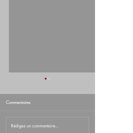
Commentaires
Rédigez un commentaire...
Bastards of the
La comédie music