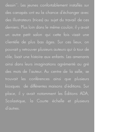
dessin''. Les jeunes confortablement installés sur 
des canapés ont eu la chance d'échanger avec 
des illustrateurs (trices) au sujet du travail de ces 
derniers. Plus loin dans le même couloir, il y avait 
un autre petit salon qui cette fois visait une 
clientèle de plus bas âges. Sur ces lieux, on 
pouvait y retrouver plusieurs auteurs qui à tour de 
rôle, lisait une histoire aux enfants. Les amenants 
ainsi dans leurs imaginations agrémenté au gré 
des mots de l'auteur. Au centre de la salle, se 
trouvait les conférences ainsi que plusieurs 
kiosques  de différentes maisons d'éditions. Sur 
place, il y avait notamment les Éditions ADA, 
Scolastique, la Courte échelle et plusieurs 
d'autres.