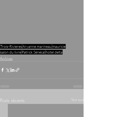
Trois-Rivieres
Aryanne marineau
mauricie
salon du livre
Patrick Sénécal
hotel delta
Archives
Posts récents
Voir tout