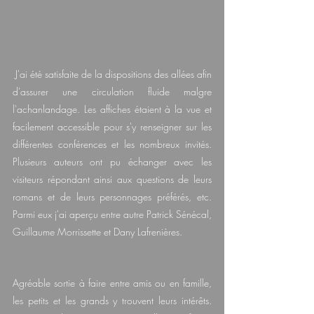
 J'ai été satisfaite de la dispositions des allées afin 
d'assurer une circulation fluide malgre 
l'achanlandage. Les affiches étaient à la vue et 
facilement accessible pour s'y renseigner sur les 
différentes conférences et les nombreux invités. 
Plusieurs auteurs ont pu échanger avec les 
visiteurs répondant ainsi aux questions de leurs 
romans et de leurs personnages préférés, etc. 
Parmi eux j'ai aperçu entre autre Patrick Sénécal, 
Guillaume Morrissette et Dany Lafrenières.
Agréable sortie à faire entre amis ou en famille, 
les petits et les grands y trouvent leurs intérêts. 