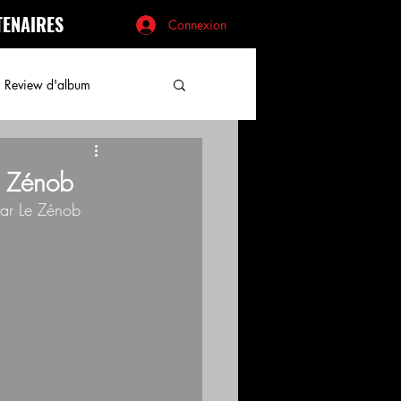
TENAIRES
Connexion
Review d'album
e Zénob
 bar Le Zénob 