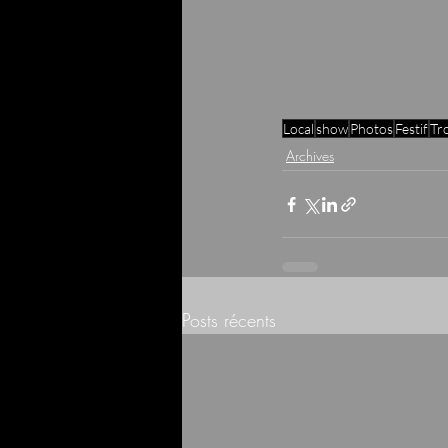
Local
show
Photos
Festif
Tro
Archives
Posts récents