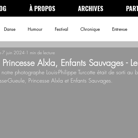
OG
À PROPOS
ARCHIVES
PAR
Danse
Humour
Festival
Chronique
Entrevue
e
7 juin 2024
1 min de lecture
néma
Podcast
Archives
 Princesse Alxla, Enfants Sauvages - L
r notre photographe Louis-Philippe Turcotte était de sorti au
sse-Gueule, Princesse Alxla et Enfants Sauvages.