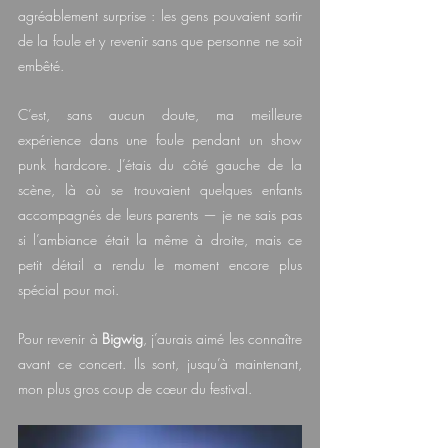
agréablement surprise : les gens pouvaient sortir 
de la foule et y revenir sans que personne ne soit 
embêté.
C’est, sans aucun doute, ma meilleure 
expérience dans une foule pendant un show 
punk hardcore. J’étais du côté gauche de la 
scène, là où se trouvaient quelques enfants 
accompagnés de leurs parents — je ne sais pas 
si l’ambiance était la même à droite, mais ce 
petit détail a rendu le moment encore plus 
spécial pour moi.
Pour revenir à 
Bigwig
, j’aurais aimé les connaître 
avant ce concert. Ils sont, jusqu’à maintenant, 
mon plus gros coup de cœur du festival.