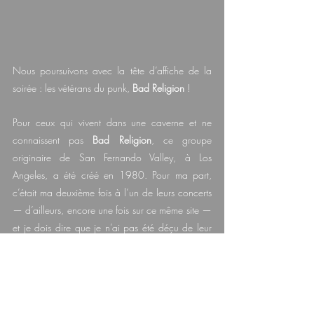
Nous poursuivons avec la tête d’affiche de la 
soirée : les vétérans du punk, 
Bad Religion
 !
Pour ceux qui vivent dans une caverne et ne 
connaissent pas 
Bad Religion
, ce groupe 
originaire de San Fernando Valley, à Los 
Angeles, a été créé en 1980. Pour ma part, 
c’était ma deuxième fois à l’un de leurs concerts 
— d’ailleurs, encore une fois sur ce même site — 
et je dois dire que je n’ai pas été déçu de leur 
performance.
Toujours aussi rassembleurs, les gars savent 
comment unir et faire participer une foule. Se 