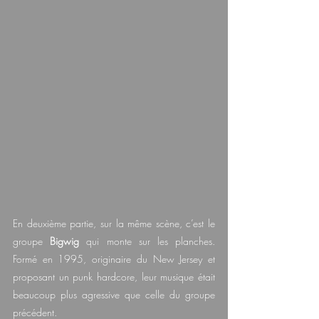
En deuxième partie, sur la même scène, c’est le 
groupe 
Bigwig
 qui monte sur les planches. 
Formé en 1995, originaire du New Jersey et 
proposant un punk hardcore, leur musique était 
beaucoup plus agressive que celle du groupe 
précédent.