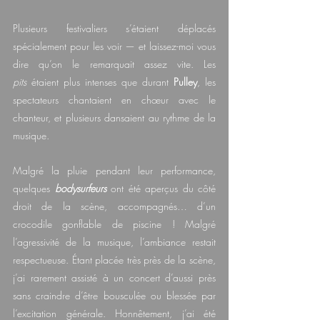
Plusieurs festivaliers s’étaient déplacés 
spécialement pour les voir — et laissez-moi vous 
dire qu’on le remarquait assez vite. Les 
pits 
étaient plus intenses que durant 
Pulley
, les 
spectateurs chantaient en chœur avec le 
chanteur, et plusieurs dansaient au rythme de la 
musique.
Malgré la pluie pendant leur performance, 
quelques 
bodysurfeurs 
ont été aperçus du côté 
droit de la scène, accompagnés… d’un 
crocodile gonflable de piscine ! Malgré 
l’agressivité de la musique, l’ambiance restait 
respectueuse. Étant placée très près de la scène, 
j’ai rarement assisté à un concert d’aussi près 
sans craindre d’être bousculée ou blessée par 
l’excitation générale. Honnêtement, j’ai été 