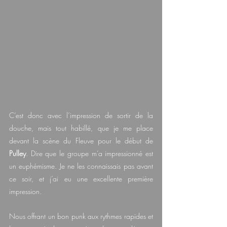
C’est donc avec l’impression de sortir de la 
douche, mais tout habillé, que je me place 
devant la scène du Fleuve pour le début de 
Pulley
. Dire que le groupe m’a impressionné est 
un euphémisme. Je ne les connaissais pas avant 
ce soir, et j’ai eu une excellente première 
impression.
Nous offrant un bon punk aux rythmes rapides et 