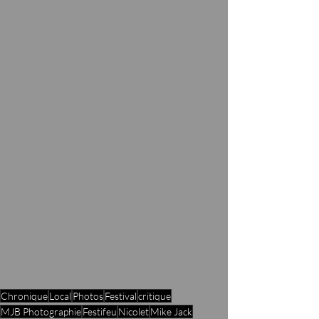
Chronique
Local
Photos
Festival
critique
MJB Photographie
Festifeu
Nicolet
Mike Jack