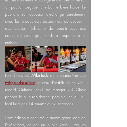
on pouvait déguster une bonne bière froide. Le 
public a eu l’occasion d’échanger directement 
avec les producteurs passionnés, de découvrir 
des recettes inédites, et de repartir avec des 
coups de cœur gourmands à rapporter à la 
maison.
Lors du Festifeu, 
Mike Jack
, de la chaîne YouTube 
MikeJackEatsHeat
, a tenté d’établir un nouveau 
record Guiness, celui de manger 50 Ghost 
pepper le plus rapidement possible, ce qui au 
final lui a pris 14 minutes et 37 secondes.
Cette édition a confirmé le succès grandissant de 
l’événement, attirant un public varié : familles 