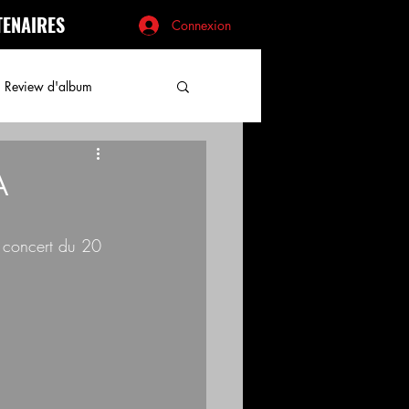
TENAIRES
Connexion
Review d'album
A
e concert du 20 