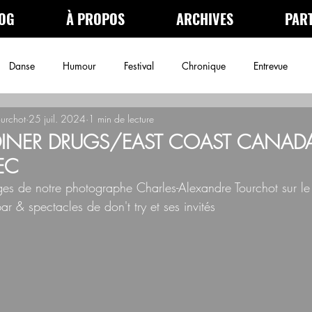
OG
À PROPOS
ARCHIVES
PAR
Danse
Humour
Festival
Chronique
Entrevue
ourchot
25 juil. 2024
1 min de lecture
néma
Podcast
Archives
 DINER DRUGS/EAST COAST CANAD
EC
ages de notre photographe Charles-Alexandre Tourchot sur l
 bar & spectacles de don't try et ses invités 