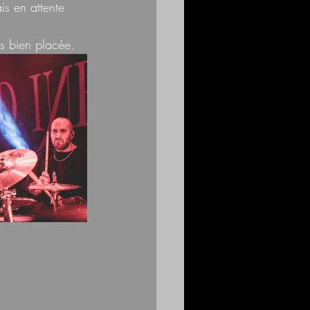
is en attente 
ès bien placée.