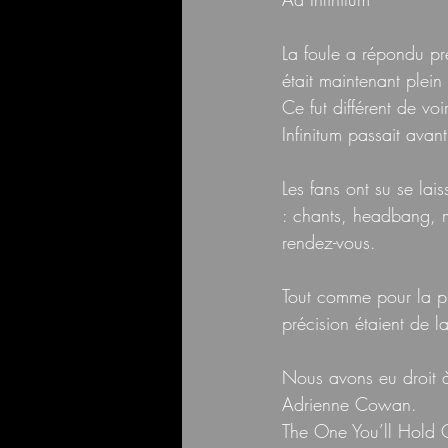
La foule a répondu pré
était maintenant plein
Ce fut différent de voi
Infinitum passait avan
Les fans ont su se lais
: chants, headbang, m
rendez-vous.
Tout comme pour la pre
précision étaient de la
Nous avons eu droit à
Adrienne Cowan.
The One You’ll Hold O