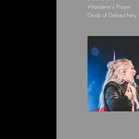
Wanderer's Prayer
Gods of Debauchery