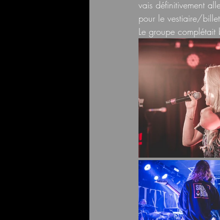
vais définitivement all
pour le vestiaire/billet
Le groupe complétait 