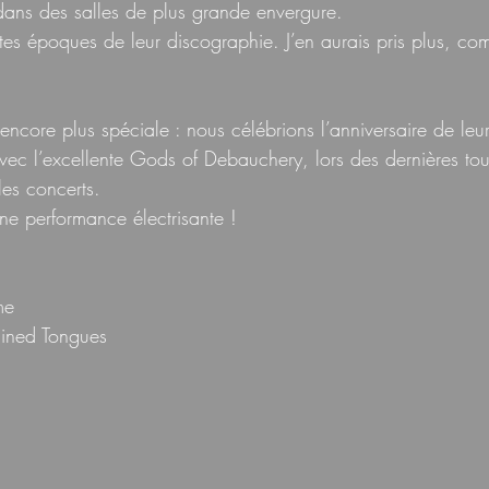
t dans des salles de plus grande envergure.
entes époques de leur discographie. J’en aurais pris plus, 
encore plus spéciale : nous célébrions l’anniversaire de leur 
ec l’excellente Gods of Debauchery, lors des dernières tour
les concerts.
 une performance électrisante !
me
ined Tongues