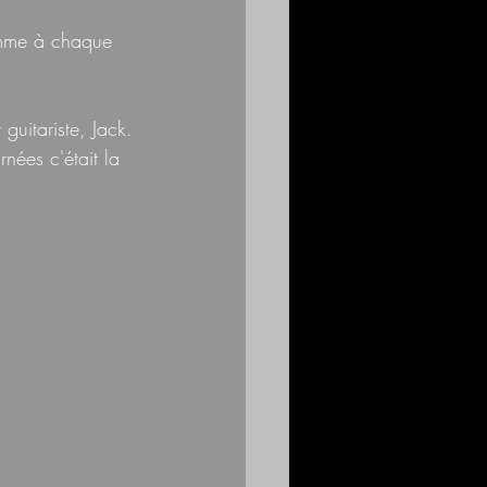
comme à chaque 
guitariste, Jack.
nées c'était la 