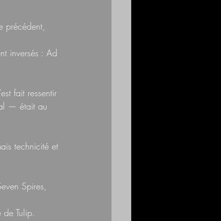
pe précédent, 
ent inversés : Ad 
st fait ressentir 
al — était au 
is technicité et 
even Spires, 
 de Tulip.