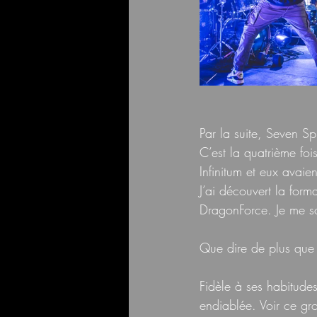
Par la suite, Seven Sp
C’est la quatrième foi
Infinitum et eux avaie
J’ai découvert la form
DragonForce. Je me sou
Que dire de plus q
Fidèle à ses habitude
endiablée. Voir ce gr