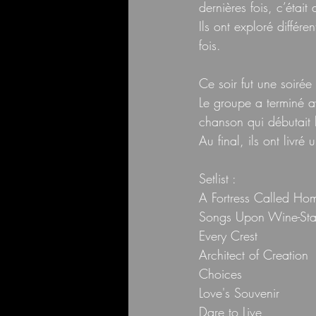
dernières fois, c’étai
Ils ont exploré différ
fois.
Ce soir fut une soirée 
Le groupe a terminé av
chanson qui débutait 
Au final, ils ont livré
Setlist :
A Fortress Called Ho
Songs Upon Wine-Sta
Every Crest
Architect of Creation
Choices
Love's Souvenir
Dare to Live