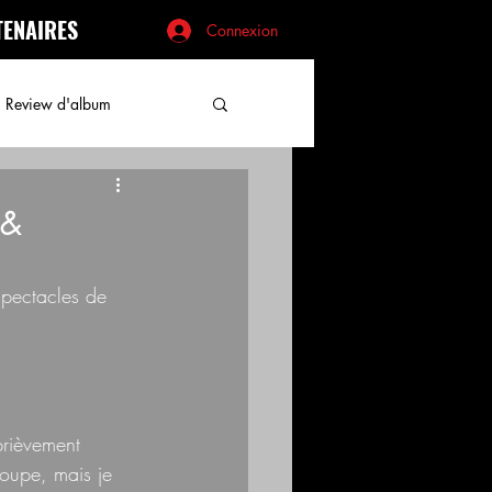
TENAIRES
Connexion
Review d'album
 &
Spectacles de 
 brièvement 
oupe, mais je 