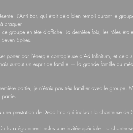
sente. L’Anti Bar, qui était déjà bien rempli durant le grou
 à craquer.
r ce groupe en tête d’affiche. La dernière fois, les rôles étai
t Seven Spires.
ser porter par l’énergie contagieuse d’Ad Infinitum, et cela s’e
ais surtout un esprit de famille — la grande famille du mét
mière partie, je n’étais pas très familier avec le groupe. Ma
 partie.
 une prestation de Dead End qui incluait la chanteuse de S
n To a également inclus une invitée spéciale : la chanteuse