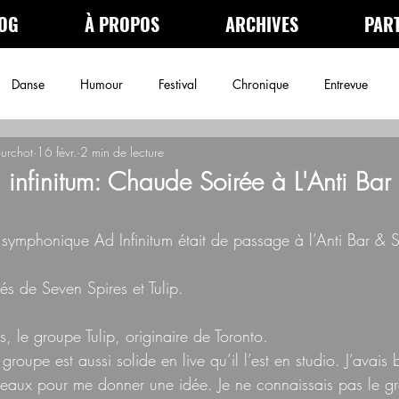
OG
À PROPOS
ARCHIVES
PAR
Danse
Humour
Festival
Chronique
Entrevue
ourchot
16 févr.
2 min de lecture
néma
Podcast
Archives
 infinitum: Chaude Soirée à L'Anti Bar
 symphonique Ad Infinitum était de passage à l’Anti Bar & 
és de Seven Spires et Tulip.
tés, le groupe Tulip, originaire de Toronto.
groupe est aussi solide en live qu’il l’est en studio. J’avais
eaux pour me donner une idée. Je ne connaissais pas le gr