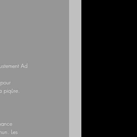
 justement Ad 
 pour 
a piqûre.
mance 
mun. Les 