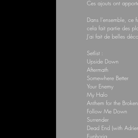
Ces ajouts ont apport
Dans l’ensemble, ce fu
cela fait partie des pla
J’ai fait de belles déc
Setlist :
Upside Down
Aftermath
Somewhere Better
Your Enemy
My Halo
Anthem for the Broken
Follow Me Down
Surrender
Dead End (with Adri
Euphoria