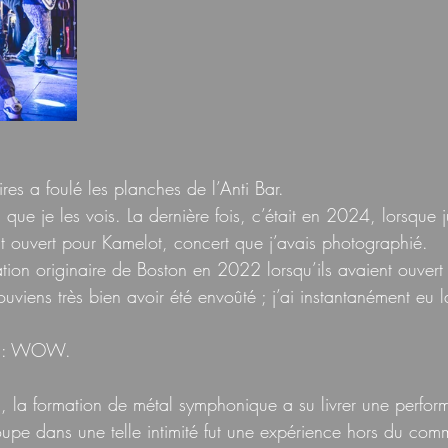
ires a foulé les planches de l’Anti Bar.
s que je les vois. La dernière fois, c’était en 2024, lorsque
nt ouvert pour Kamelot, concert que j’avais photographié.
ation originaire de Boston en 2022 lorsqu’ils avaient ouvert
viens très bien avoir été envoûté ; j’ai instantanément eu l
ue : WOW.
s, la formation de métal symphonique a su livrer une perfor
oupe dans une telle intimité fut une expérience hors du com